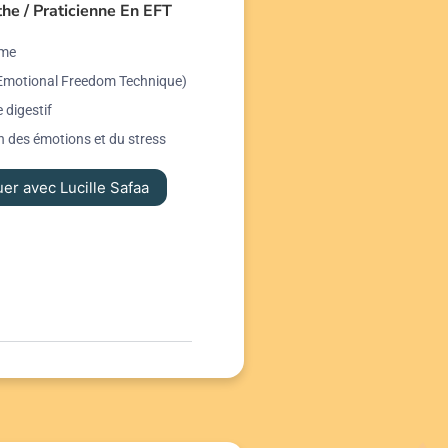
he / Praticienne En EFT
me
(Emotional Freedom Technique)
 digestif
n des émotions et du stress
er avec Lucille Safaa