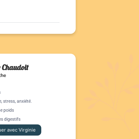
e Chaudoit
the
s
, stress, anxiété.
de poids
s digestifs
er avec Virginie