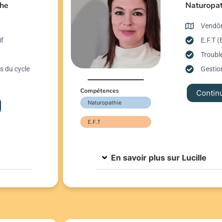
the
Naturopat
Vendô
if
E.F.T 
Trouble
s du cycle
Gestio
Compétences
Continu
Naturopathie
E.F.T
En savoir plus sur Lucille