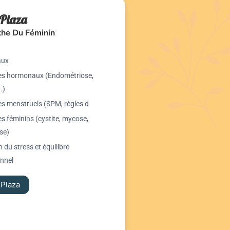
Plaza
he Du Féminin
aux
es hormonaux (Endométriose,
.)
es menstruels (SPM, règles d
es féminins (cystite, mycose,
se)
 du stress et équilibre
nnel
 Plaza