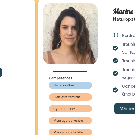
Marine 
Naturopat
Borde
Troubl
SOPK..
Troubl
Troubl
vagino
Compétences
Naturopathie
Gestion
émotio
Bien-être féminin
Marine
Gyn’émotion®
Massage du ventre
Massage de la tête