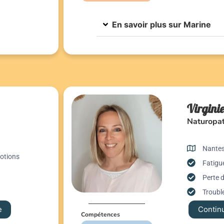
En savoir plus sur Marine
Virgini
Naturopa
Nante
motions
Fatigue
Perte 
Trouble
e
Continu
Compétences