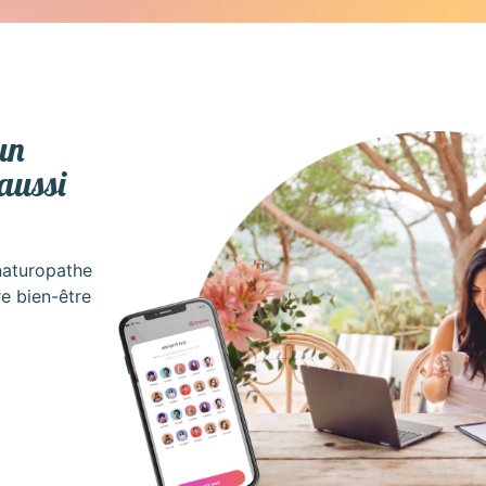
un
 aussi
naturopathe
re bien-être